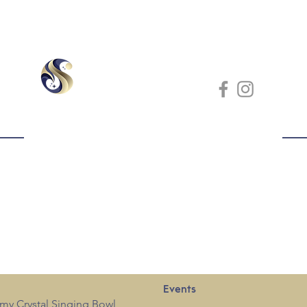
Events
my Crystal Singing Bowl