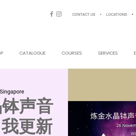
CONTACT US
•
LOCATIONS
•
OP
CATALOGUE
COURSES
SERVICES
Singapore
晶钵声音
 自我更新