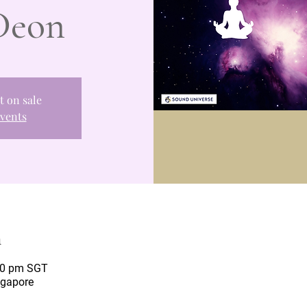
Deon
t on sale
events
n
00 pm SGT
ngapore